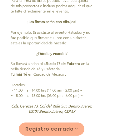
Para la firma de libros puedes llevar cualquiera
de mis proyectos e incluso podrás adquirir el que
te falte directamente en el evento.
¡Las firmas serán con dibujos!
Por ejemplo: Si asististe al evento Hatsukoi y no
fue posible que firmara tu libro con un sketch
esta es la oportunidad de hacerlo!
¿Dónde y cuando?
Se llevará a cabo el
sábado 17 de Febrero
en la
bella tienda de Té y Cafetería:
Tu más Té
en Ciudad de México .
Horarios:
~ 11:00 hrs - 14:00 hrs (11:00 am - 2:00 pm) ~
~
15:00 hrs - 18:00 hrs (03:00 pm - 6:00 pm)
~
Cda. Cerezas 73, Col del Valle Sur, Benito Juárez,
03104 Benito Juárez, CDMX
Registro cerrado ~