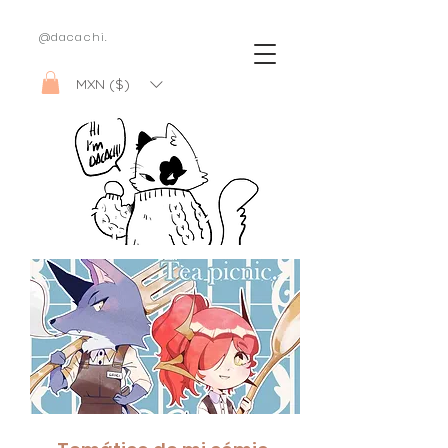
@dacachi.
MXN ($)